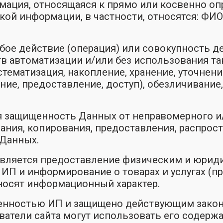
ация, относящаяся к прямо или косвенно о
такой информации, в частности, относятся: ФИ
ое действие (операция) или совокупность де
 автоматизации и/или без использования так
истематизация, накопление, хранение, уточнен
ние, предоставление, доступ), обезличивание
 защищенность Данных от неправомерного и/
ания, копирования, предоставления, распрост
Данных.
является предоставление физическим и юрид
ИП и информирование о товарах и услугах (пр
 носят информационный характер.
венностью ИП и защищено действующим зако
зователи сайта могут использовать его содерж