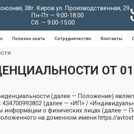
союзная, 38
г. Киров ул. Производственная, 29
Пн-Пт — 9:00-18:00
0
Сб — 9:00-15:00
о
Полезно знать
Сотрудничество
Контакты
ости
НЦИАЛЬНОСТИ ОТ 01.
фиденциальности (далее — Положение) явля
34700993802 (далее — «ИП» / «Индивидуальны
ы информации о физических лицах (далее — П
оложенного на доменном имени https://avtoste