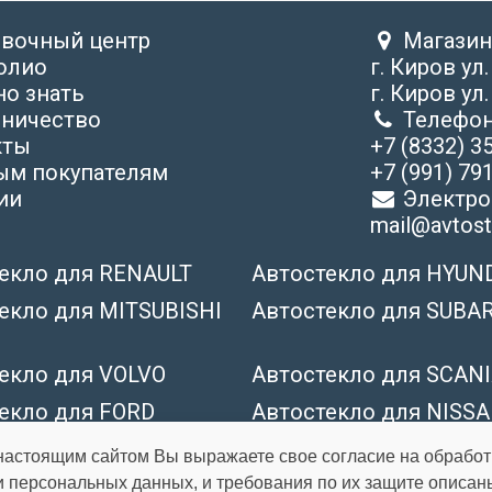
овочный центр
Магазин
олио
г. Киров ул
о знать
г. Киров ул
дничество
Телефон
кты
+7 (8332) 3
ым покупателям
+7 (991) 791
ии
Электрон
mail@avtoste
екло для RENAULT
Автостекло для HYUN
екло для MITSUBISHI
Автостекло для SUBA
екло для VOLVO
Автостекло для SCAN
екло для FORD
Автостекло для NISS
настоящим сайтом Вы выражаете свое согласие на обрабо
и персональных данных, и требования по их защите описан