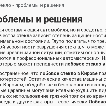
екло - проблемы и решения
роблемы и решения
ная составляющая автомобиля, но и средство
ачества стекла зависит степень защищенности
имальном состоянии. Глупо полагать, что тре
кой вероятности разрушения стекла, что може
ние чрезвычайной ситуации, отметим основн
шаются в профессиональных автомастерских. Н
которые может преподнести
лобовое стекло в
остраненное, что
лобовое стекло в Кирове
пра
отертостей. Эстетические качества машины с
 Впрочем, об удобстве и безопасности эксплу
зные царапины могут значительно ухудшить в
ько: использование грязной тряпки во врем
оседа и другие факторы. Теоретически
Лобово