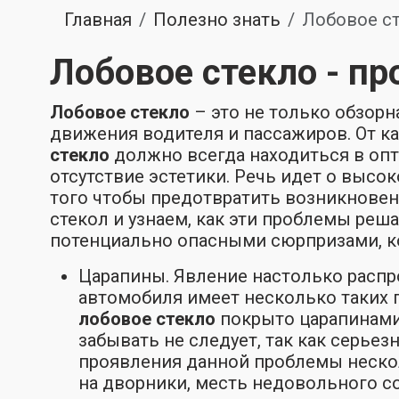
Главная
Полезно знать
Лобовое ст
Лобовое стекло - п
Лобовое стекло
– это не только обзор
движения водителя и пассажиров. От к
стекло
должно всегда находиться в опт
отсутствие эстетики. Речь идет о высо
того чтобы предотвратить возникнове
стекол и узнаем, как эти проблемы ре
потенциально опасными сюрпризами, 
Царапины. Явление настолько распр
автомобиля имеет несколько таких п
лобовое стекло
покрыто царапинами.
забывать не следует, так как серье
проявления данной проблемы нескол
на дворники, месть недовольного с