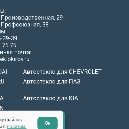
ы:
. Производственная, 29
. Профсоюзная, 38
ы:
5-39-39
 75 75
ная почта:
klokirov.ru
DAI
Автостекло для CHEVROLET
RU
Автостекло для ПАЗ
IA
Автостекло для KIA
AN
тку файлов
Ок
ы в
политике
.